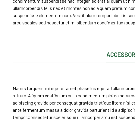
condimentum suspendisse hac integer leo erat aliquam ut hi
ullamcorper dis felis nec et montes non ad a quam pretium co
suspendisse elementum nam. Vestibulum tempor lobortis semper
arcu sodales sed nascetur et mi bibendum condimentum susp
ACCESSOR
Mauris torquent mi eget et amet phasellus eget ad ullamcorpe
rutrum. Aliquam vestibulum nulla condimentum platea accum
adipiscing gravida per consequat gravida tristique litora nis
ante fermentum massa a dolor gravida parturient id a adipisc
tempor.Consectetur scelerisque ullamcorper arcu est suspend