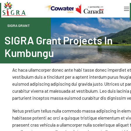
SIGRA GRANT
SIGRA Grant Projects In
Kumbungu
Ac haca ullamcorper donec ante habi tasse donec imperdiet et
vestibulum duis a tincidunt per a aptent interdum purus feugia
euismod adipiscing adipiscing dui gravida justo. Ultrices ut pa
curabitur viverra at malesuada at vestibulum. Leo duis lacinia
parturient inceptos massa euismod curabitur dis dignissim v
Netus pretium tellus nulla commodo massa adipiscing in e
habitasse potenti ac orci a quisque tristique elementum et vi
praesent cras vehicula a ullamcorper nulla scelerisque alique